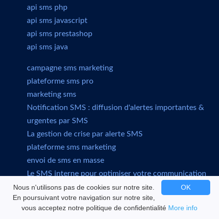
api sms php
api sms javascript
api sms prestashop
api sms java
campagne sms marketing
plateforme sms pro
marketing sms
Notification SMS : diffusion d'alertes importantes &
urgentes par SMS
La gestion de crise par alerte SMS
plateforme sms marketing
envoi de sms en masse
Le SMS interne pour optimiser votre communication
d'entreprise
Nous n'utilisons pas de cookies sur notre site.
OK
En poursuivant votre navigation sur notre site,
envoi sms professionnel
vous acceptez notre politique de confidentialité
More info