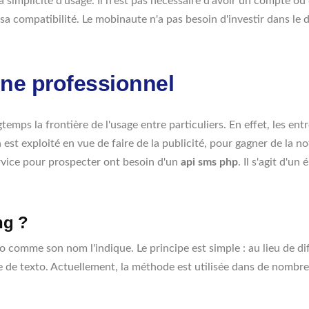
a simplicité d'usage. Il n'est pas nécessaire d'avoir un compte o
r sa compatibilité. Le mobinaute n'a pas besoin d'investir dans l
ne professionnel
mps la frontière de l'usage entre particuliers. En effet, les ent
n est exploité en vue de faire de la publicité, pour gagner de la no
ervice pour prospecter ont besoin d'un
api sms php
. Il s'agit d'u
ng ?
exto comme son nom l'indique. Le principe est simple : au lieu de 
 de texto. Actuellement, la méthode est utilisée dans de nombre