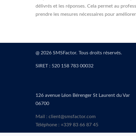
délivrés et les réponses. Cela permet au profes
prendre les mesures nécessaires pour améliore
@ 2026 SMSFactor. Tous droits réservés.
SIRET : 520 158 783 00032
126 avenue Léon Bérenger St Laurent du Var
06700
Mail : client@smsfactor.com
Téléphone : +339 83 66 87 45