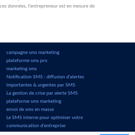
 ces données, l'entrepreneur est en mesure de
campagne sms marketing
plateforme sms pro
marketing sms
Notification SMS : diffusion d'alertes
importantes & urgentes par SMS
La gestion de crise par alerte SMS
plateforme sms marketing
envoi de sms en masse
Le SMS interne pour optimiser votre
communication d'entreprise
envoi sms professionnel