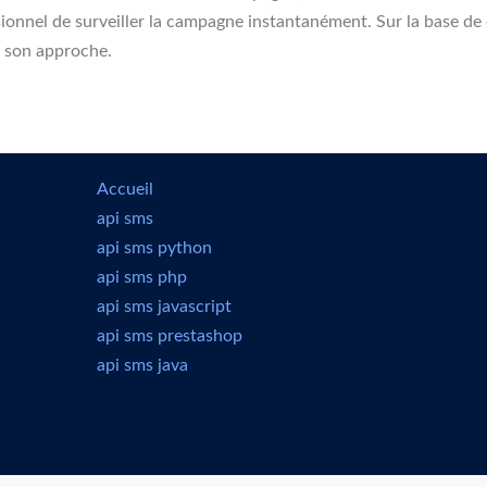
sionnel de surveiller la campagne instantanément. Sur la base de
r son approche.
Accueil
api sms
api sms python
api sms php
api sms javascript
api sms prestashop
api sms java