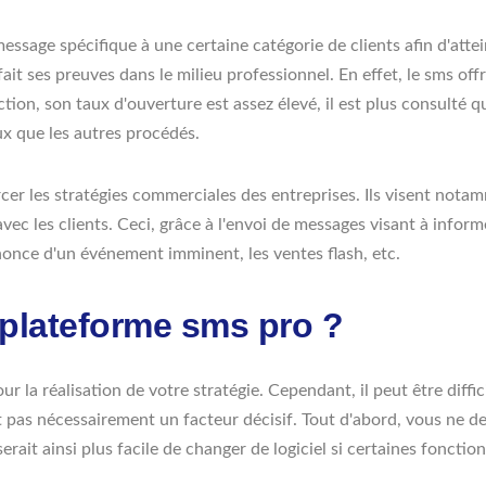
age spécifique à une certaine catégorie de clients afin d'atteind
fait ses preuves dans le milieu professionnel. En effet, le sms o
action, son taux d'ouverture est assez élevé, il est plus consulté
eux que les autres procédés.
rcer les stratégies commerciales des entreprises. Ils visent nota
n avec les clients. Ceci, grâce à l'envoi de messages visant à inf
nonce d'un événement imminent, les ventes flash, etc.
plateforme sms pro ?
 la réalisation de votre stratégie. Cependant, il peut être diffici
t pas nécessairement un facteur décisif. Tout d'abord, vous ne dev
it ainsi plus facile de changer de logiciel si certaines fonctio